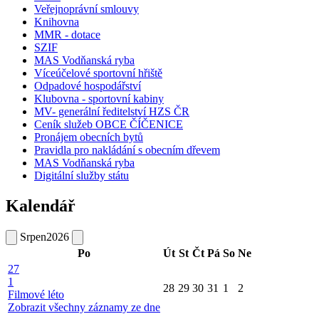
Veřejnoprávní smlouvy
Knihovna
MMR - dotace
SZIF
MAS Vodňanská ryba
Víceúčelové sportovní hřiště
Odpadové hospodářství
Klubovna - sportovní kabiny
MV- generální ředitelství HZS ČR
Ceník služeb OBCE ČÍČENICE
Pronájem obecních bytů
Pravidla pro nakládání s obecním dřevem
MAS Vodňanská ryba
Digitální služby státu
Kalendář
Srpen
2026
Po
Út
St
Čt
Pá
So
Ne
27
1
28
29
30
31
1
2
Filmové léto
Zobrazit všechny záznamy ze dne