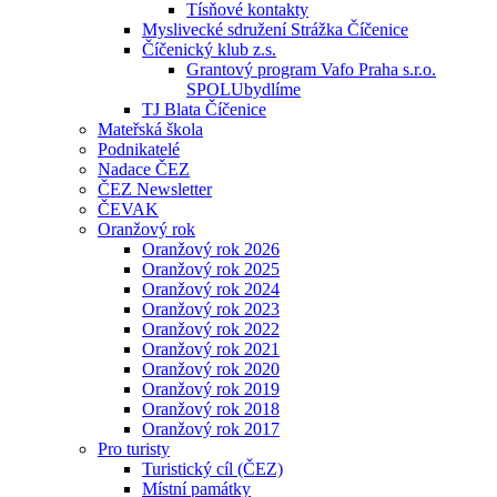
Tísňové kontakty
Myslivecké sdružení Strážka Číčenice
Číčenický klub z.s.
Grantový program Vafo Praha s.r.o.
SPOLUbydlíme
TJ Blata Číčenice
Mateřská škola
Podnikatelé
Nadace ČEZ
ČEZ Newsletter
ČEVAK
Oranžový rok
Oranžový rok 2026
Oranžový rok 2025
Oranžový rok 2024
Oranžový rok 2023
Oranžový rok 2022
Oranžový rok 2021
Oranžový rok 2020
Oranžový rok 2019
Oranžový rok 2018
Oranžový rok 2017
Pro turisty
Turistický cíl (ČEZ)
Místní památky