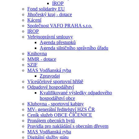
IROP
Fond solidarity EU
Jihočeský kraj - dotace
Kácení
Společnost VAFO PRAHA s.r.o.
IROP
Veřejnoprávní smlouvy
Agenda přestupků
Agenda silničního správního úřadu
Knihovna
MMR - dotace
SZIF
MAS Vodňanská ryba
Zpravodaj
Víceúčelové sportovní hřiště
Odpadové hospodářství
Kvalifikované výsledky odpadového
hospodářství obce
Klubovna - sportovní kabiny
MV- generální ředitelství HZS ČR
Ceník služeb OBCE ČÍČENICE
Pronájem obecních bytů
Pravidla pro nakládání s obecním dřevem
MAS Vodňanská ryba
Digitální služby státu