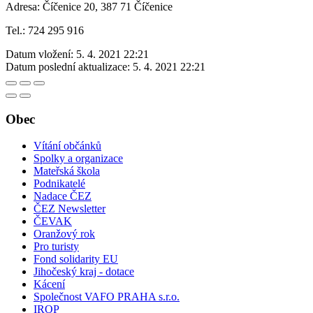
Adresa: Číčenice 20, 387 71 Číčenice
Tel.: 724 295 916
Datum vložení:
5. 4. 2021 22:21
Datum poslední aktualizace:
5. 4. 2021 22:21
Obec
Vítání občánků
Spolky a organizace
Mateřská škola
Podnikatelé
Nadace ČEZ
ČEZ Newsletter
ČEVAK
Oranžový rok
Pro turisty
Fond solidarity EU
Jihočeský kraj - dotace
Kácení
Společnost VAFO PRAHA s.r.o.
IROP