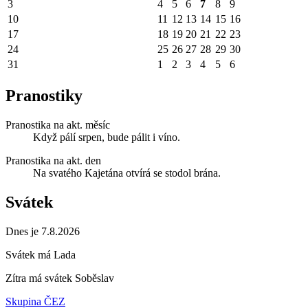
3
4
5
6
7
8
9
10
11
12
13
14
15
16
17
18
19
20
21
22
23
24
25
26
27
28
29
30
31
1
2
3
4
5
6
Pranostiky
Pranostika na akt. měsíc
Když pálí srpen, bude pálit i víno.
Pranostika na akt. den
Na svatého Kajetána otvírá se stodol brána.
Svátek
Dnes je 7.8.2026
Svátek má
Lada
Zítra má svátek
Soběslav
Skupina ČEZ