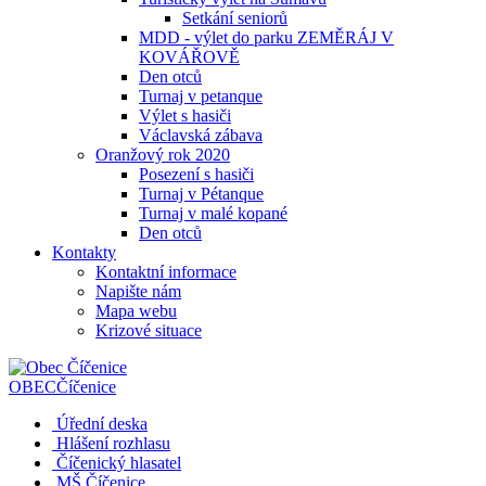
Setkání seniorů
MDD - výlet do parku ZEMĚRÁJ V
KOVÁŘOVĚ
Den otců
Turnaj v petanque
Výlet s hasiči
Václavská zábava
Oranžový rok 2020
Posezení s hasiči
Turnaj v Pétanque
Turnaj v malé kopané
Den otců
Kontakty
Kontaktní informace
Napište nám
Mapa webu
Krizové situace
OBEC
Číčenice
Úřední deska
Hlášení rozhlasu
Číčenický hlasatel
MŠ Číčenice