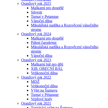
Oranžový rok 2025
Maškarní pro dospělé
Silvestr
Turnaj v Petanque
Vánoční dílna
Mikulášská nadílka a Rozsvěcení vánočního
stromu
Oranžový rok 2024
Maškarní pro dospělé
Pálení čarodejnic
Mikulášská nadílka a Rozsvěcení vánočního
stromu
Vánoční dílna
Oranžový rok 2023
Maškarní bál pro děti
XIII. OBECNÍ BÁL
Velikonoční dílna
Oranžový rok 2022
MDŽ
Velikonoční dílna
Výlet na Šumavu
Turnaj v Pétangue
Vepřové hody
Oranžový rok 2021
Turistický výlet na Šumavu