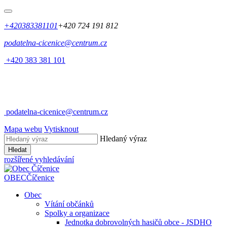
+420383381101
+420 724 191 812
podatelna-cicenice@centrum.cz
+420 383 381 101
podatelna-cicenice@centrum.cz
Mapa webu
Vytisknout
Hledaný výraz
Hledat
rozšířené vyhledávání
OBEC
Číčenice
Obec
Vítání občánků
Spolky a organizace
Jednotka dobrovolných hasičů obce - JSDHO