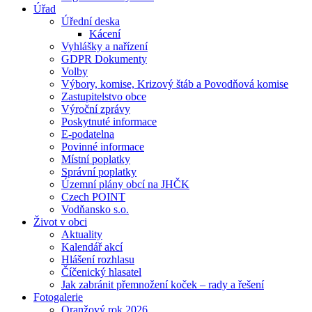
Úřad
Úřední deska
Kácení
Vyhlášky a nařízení
GDPR Dokumenty
Volby
Výbory, komise, Krizový štáb a Povodňová komise
Zastupitelstvo obce
Výroční zprávy
Poskytnuté informace
E-podatelna
Povinné informace
Místní poplatky
Správní poplatky
Územní plány obcí na JHČK
Czech POINT
Vodňansko s.o.
Život v obci
Aktuality
Kalendář akcí
Hlášení rozhlasu
Číčenický hlasatel
Jak zabránit přemnožení koček – rady a řešení
Fotogalerie
Oranžový rok 2026