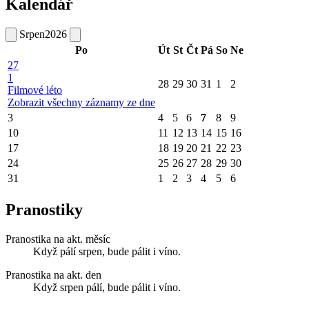
Kalendář
Srpen
2026
Po
Út
St
Čt
Pá
So
Ne
27
1
28
29
30
31
1
2
Filmové léto
Zobrazit všechny záznamy ze dne
3
4
5
6
7
8
9
10
11
12
13
14
15
16
17
18
19
20
21
22
23
24
25
26
27
28
29
30
31
1
2
3
4
5
6
Pranostiky
Pranostika na akt. měsíc
Když pálí srpen, bude pálit i víno.
Pranostika na akt. den
Když srpen pálí, bude pálit i víno.