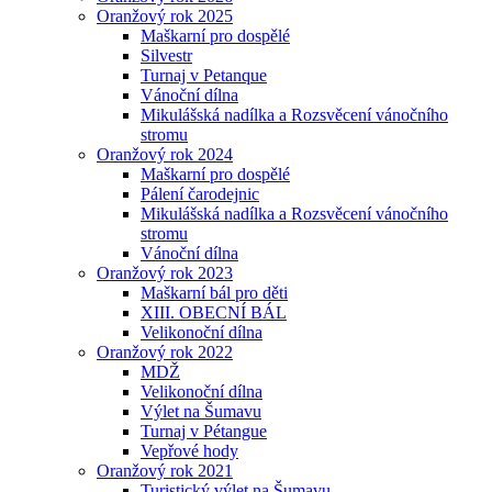
Oranžový rok 2025
Maškarní pro dospělé
Silvestr
Turnaj v Petanque
Vánoční dílna
Mikulášská nadílka a Rozsvěcení vánočního
stromu
Oranžový rok 2024
Maškarní pro dospělé
Pálení čarodejnic
Mikulášská nadílka a Rozsvěcení vánočního
stromu
Vánoční dílna
Oranžový rok 2023
Maškarní bál pro děti
XIII. OBECNÍ BÁL
Velikonoční dílna
Oranžový rok 2022
MDŽ
Velikonoční dílna
Výlet na Šumavu
Turnaj v Pétangue
Vepřové hody
Oranžový rok 2021
Turistický výlet na Šumavu