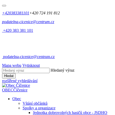
+420383381101
+420 724 191 812
podatelna-cicenice@centrum.cz
+420 383 381 101
podatelna-cicenice@centrum.cz
Mapa webu
Vytisknout
Hledaný výraz
Hledat
rozšířené vyhledávání
OBEC
Číčenice
Obec
Vítání občánků
Spolky a organizace
Jednotka dobrovolných hasičů obce - JSDHO