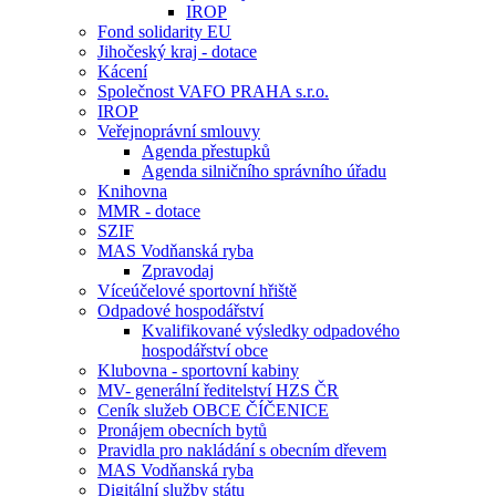
IROP
Fond solidarity EU
Jihočeský kraj - dotace
Kácení
Společnost VAFO PRAHA s.r.o.
IROP
Veřejnoprávní smlouvy
Agenda přestupků
Agenda silničního správního úřadu
Knihovna
MMR - dotace
SZIF
MAS Vodňanská ryba
Zpravodaj
Víceúčelové sportovní hřiště
Odpadové hospodářství
Kvalifikované výsledky odpadového
hospodářství obce
Klubovna - sportovní kabiny
MV- generální ředitelství HZS ČR
Ceník služeb OBCE ČÍČENICE
Pronájem obecních bytů
Pravidla pro nakládání s obecním dřevem
MAS Vodňanská ryba
Digitální služby státu