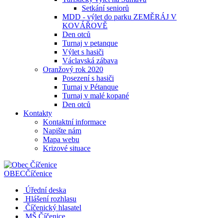
Setkání seniorů
MDD - výlet do parku ZEMĚRÁJ V
KOVÁŘOVĚ
Den otců
Turnaj v petanque
Výlet s hasiči
Václavská zábava
Oranžový rok 2020
Posezení s hasiči
Turnaj v Pétanque
Turnaj v malé kopané
Den otců
Kontakty
Kontaktní informace
Napište nám
Mapa webu
Krizové situace
OBEC
Číčenice
Úřední deska
Hlášení rozhlasu
Číčenický hlasatel
MŠ Číčenice