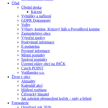
Úřad
Úřední deska
Kácení
Vyhlášky a nařízení
GDPR Dokumenty
Volby
Výbory, komise, Krizový štáb a Povodňová komise
Zastupitelstvo obce
Výroční zprávy
Poskytnuté informace
E-podatelna
Povinné informace
Místní poplatky
Správní poplatky
Územní plány obcí na JHČK
Czech POINT
Vodňansko s.o.
Život v obci
Aktuality
Kalendář akcí
Hlášení rozhlasu
Číčenický hlasatel
Jak zabránit přemnožení koček – rady a řešení
Fotogalerie
Oranžový rok 2026