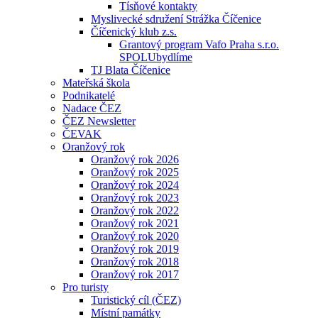
Tísňové kontakty
Myslivecké sdružení Strážka Číčenice
Číčenický klub z.s.
Grantový program Vafo Praha s.r.o.
SPOLUbydlíme
TJ Blata Číčenice
Mateřská škola
Podnikatelé
Nadace ČEZ
ČEZ Newsletter
ČEVAK
Oranžový rok
Oranžový rok 2026
Oranžový rok 2025
Oranžový rok 2024
Oranžový rok 2023
Oranžový rok 2022
Oranžový rok 2021
Oranžový rok 2020
Oranžový rok 2019
Oranžový rok 2018
Oranžový rok 2017
Pro turisty
Turistický cíl (ČEZ)
Místní památky