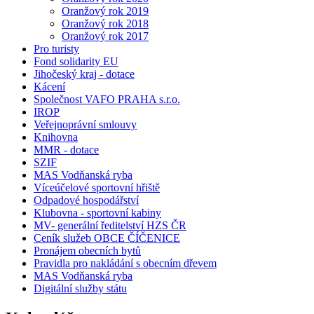
Oranžový rok 2019
Oranžový rok 2018
Oranžový rok 2017
Pro turisty
Fond solidarity EU
Jihočeský kraj - dotace
Kácení
Společnost VAFO PRAHA s.r.o.
IROP
Veřejnoprávní smlouvy
Knihovna
MMR - dotace
SZIF
MAS Vodňanská ryba
Víceúčelové sportovní hřiště
Odpadové hospodářství
Klubovna - sportovní kabiny
MV- generální ředitelství HZS ČR
Ceník služeb OBCE ČÍČENICE
Pronájem obecních bytů
Pravidla pro nakládání s obecním dřevem
MAS Vodňanská ryba
Digitální služby státu