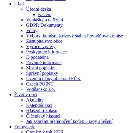
Úřad
Úřední deska
Kácení
Vyhlášky a nařízení
GDPR Dokumenty
Volby
Výbory, komise, Krizový štáb a Povodňová komise
Zastupitelstvo obce
Výroční zprávy
Poskytnuté informace
E-podatelna
Povinné informace
Místní poplatky
Správní poplatky
Územní plány obcí na JHČK
Czech POINT
Vodňansko s.o.
Život v obci
Aktuality
Kalendář akcí
Hlášení rozhlasu
Číčenický hlasatel
Jak zabránit přemnožení koček – rady a řešení
Fotogalerie
Oranžový rok 2026