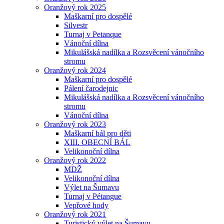
Oranžový rok 2025
Maškarní pro dospělé
Silvestr
Turnaj v Petanque
Vánoční dílna
Mikulášská nadílka a Rozsvěcení vánočního
stromu
Oranžový rok 2024
Maškarní pro dospělé
Pálení čarodejnic
Mikulášská nadílka a Rozsvěcení vánočního
stromu
Vánoční dílna
Oranžový rok 2023
Maškarní bál pro děti
XIII. OBECNÍ BÁL
Velikonoční dílna
Oranžový rok 2022
MDŽ
Velikonoční dílna
Výlet na Šumavu
Turnaj v Pétangue
Vepřové hody
Oranžový rok 2021
Turistický výlet na Šumavu