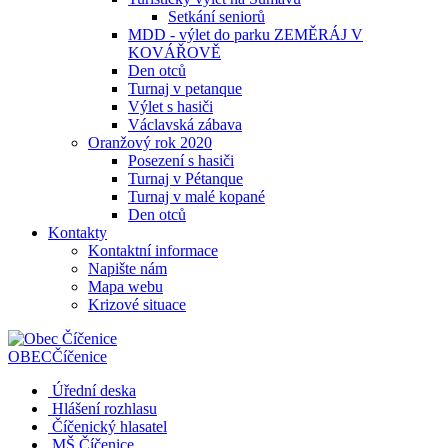
Setkání seniorů
MDD - výlet do parku ZEMĚRÁJ V
KOVÁŘOVĚ
Den otců
Turnaj v petanque
Výlet s hasiči
Václavská zábava
Oranžový rok 2020
Posezení s hasiči
Turnaj v Pétanque
Turnaj v malé kopané
Den otců
Kontakty
Kontaktní informace
Napište nám
Mapa webu
Krizové situace
OBEC
Číčenice
Úřední deska
Hlášení rozhlasu
Číčenický hlasatel
MŠ Číčenice