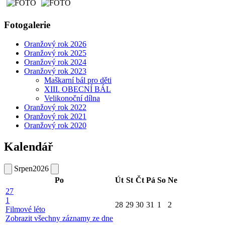
Fotogalerie
Oranžový rok 2026
Oranžový rok 2025
Oranžový rok 2024
Oranžový rok 2023
Maškarní bál pro děti
XIII. OBECNÍ BÁL
Velikonoční dílna
Oranžový rok 2022
Oranžový rok 2021
Oranžový rok 2020
Kalendář
Srpen
2026
Po
Út
St
Čt
Pá
So
Ne
27
1
28
29
30
31
1
2
Filmové léto
Zobrazit všechny záznamy ze dne