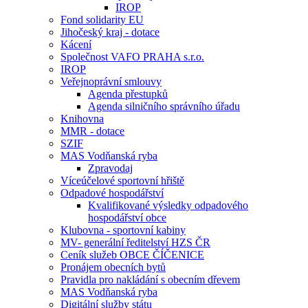
IROP
Fond solidarity EU
Jihočeský kraj - dotace
Kácení
Společnost VAFO PRAHA s.r.o.
IROP
Veřejnoprávní smlouvy
Agenda přestupků
Agenda silničního správního úřadu
Knihovna
MMR - dotace
SZIF
MAS Vodňanská ryba
Zpravodaj
Víceúčelové sportovní hřiště
Odpadové hospodářství
Kvalifikované výsledky odpadového
hospodářství obce
Klubovna - sportovní kabiny
MV- generální ředitelství HZS ČR
Ceník služeb OBCE ČÍČENICE
Pronájem obecních bytů
Pravidla pro nakládání s obecním dřevem
MAS Vodňanská ryba
Digitální služby státu