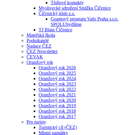
Tísňové kontakty
Myslivecké sdružení Strážka Číčenice
Číčenický klub z.s.
Grantový program Vafo Praha s.r.o.
SPOLUbydlíme
TJ Blata Číčenice
Mateřská škola
Podnikatelé
Nadace ČEZ
ČEZ Newsletter
ČEVAK
Oranžový rok
Oranžový rok 2026
Oranžový rok 2025
Oranžový rok 2024
Oranžový rok 2023
Oranžový rok 2022
Oranžový rok 2021
Oranžový rok 2020
Oranžový rok 2019
Oranžový rok 2018
Oranžový rok 2017
Pro turisty
Turistický cíl (ČEZ)
Místní památky