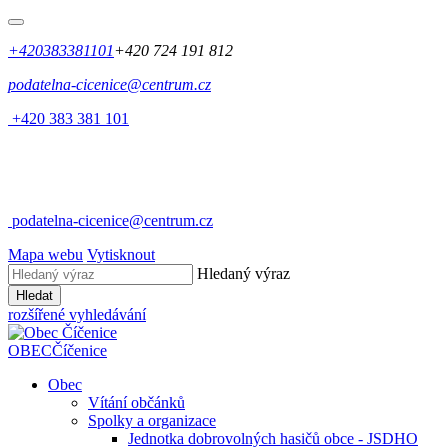
+420383381101
+420 724 191 812
podatelna-cicenice@centrum.cz
+420 383 381 101
podatelna-cicenice@centrum.cz
Mapa webu
Vytisknout
Hledaný výraz
Hledat
rozšířené vyhledávání
OBEC
Číčenice
Obec
Vítání občánků
Spolky a organizace
Jednotka dobrovolných hasičů obce - JSDHO