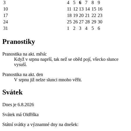
3
4
5
6
7
8
9
10
11
12
13
14
15
16
17
18
19
20
21
22
23
24
25
26
27
28
29
30
31
1
2
3
4
5
6
Pranostiky
Pranostika na akt. měsíc
Když v srpnu naprší, tak než se oběd pojí, všecko slunce
vysuší.
Pranostika na akt. den
V srpnu již nelze slunci mnoho věřit.
Svátek
Dnes je 6.8.2026
Svátek má
Oldřiška
Státní svátky a významné dny na dnešek: