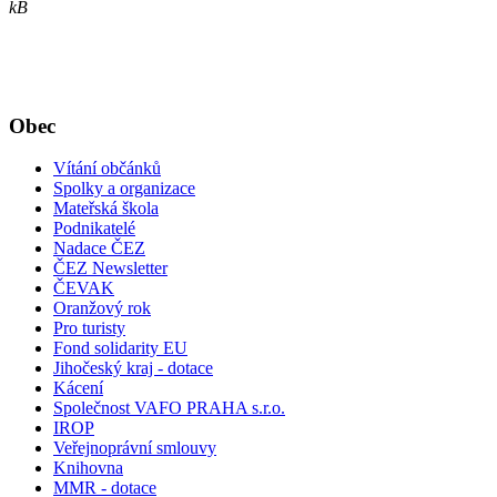
kB
Obec
Vítání občánků
Spolky a organizace
Mateřská škola
Podnikatelé
Nadace ČEZ
ČEZ Newsletter
ČEVAK
Oranžový rok
Pro turisty
Fond solidarity EU
Jihočeský kraj - dotace
Kácení
Společnost VAFO PRAHA s.r.o.
IROP
Veřejnoprávní smlouvy
Knihovna
MMR - dotace