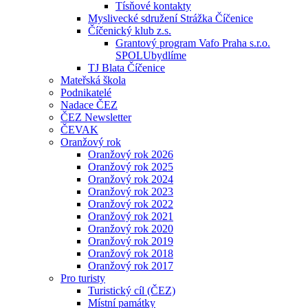
Tísňové kontakty
Myslivecké sdružení Strážka Číčenice
Číčenický klub z.s.
Grantový program Vafo Praha s.r.o.
SPOLUbydlíme
TJ Blata Číčenice
Mateřská škola
Podnikatelé
Nadace ČEZ
ČEZ Newsletter
ČEVAK
Oranžový rok
Oranžový rok 2026
Oranžový rok 2025
Oranžový rok 2024
Oranžový rok 2023
Oranžový rok 2022
Oranžový rok 2021
Oranžový rok 2020
Oranžový rok 2019
Oranžový rok 2018
Oranžový rok 2017
Pro turisty
Turistický cíl (ČEZ)
Místní památky