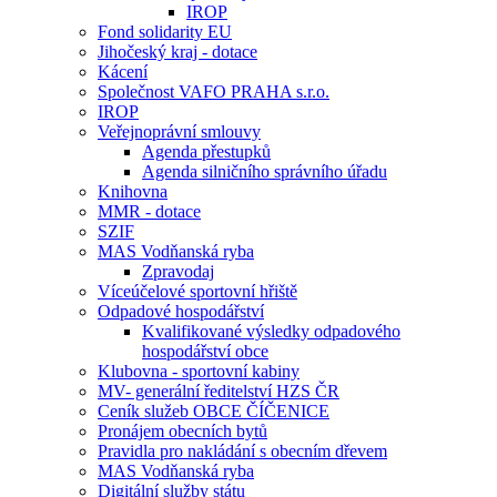
IROP
Fond solidarity EU
Jihočeský kraj - dotace
Kácení
Společnost VAFO PRAHA s.r.o.
IROP
Veřejnoprávní smlouvy
Agenda přestupků
Agenda silničního správního úřadu
Knihovna
MMR - dotace
SZIF
MAS Vodňanská ryba
Zpravodaj
Víceúčelové sportovní hřiště
Odpadové hospodářství
Kvalifikované výsledky odpadového
hospodářství obce
Klubovna - sportovní kabiny
MV- generální ředitelství HZS ČR
Ceník služeb OBCE ČÍČENICE
Pronájem obecních bytů
Pravidla pro nakládání s obecním dřevem
MAS Vodňanská ryba
Digitální služby státu