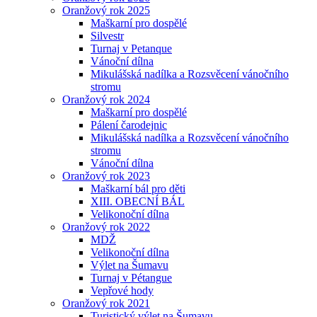
Oranžový rok 2025
Maškarní pro dospělé
Silvestr
Turnaj v Petanque
Vánoční dílna
Mikulášská nadílka a Rozsvěcení vánočního
stromu
Oranžový rok 2024
Maškarní pro dospělé
Pálení čarodejnic
Mikulášská nadílka a Rozsvěcení vánočního
stromu
Vánoční dílna
Oranžový rok 2023
Maškarní bál pro děti
XIII. OBECNÍ BÁL
Velikonoční dílna
Oranžový rok 2022
MDŽ
Velikonoční dílna
Výlet na Šumavu
Turnaj v Pétangue
Vepřové hody
Oranžový rok 2021
Turistický výlet na Šumavu