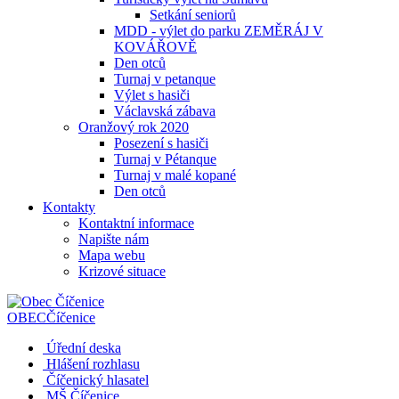
Setkání seniorů
MDD - výlet do parku ZEMĚRÁJ V
KOVÁŘOVĚ
Den otců
Turnaj v petanque
Výlet s hasiči
Václavská zábava
Oranžový rok 2020
Posezení s hasiči
Turnaj v Pétanque
Turnaj v malé kopané
Den otců
Kontakty
Kontaktní informace
Napište nám
Mapa webu
Krizové situace
OBEC
Číčenice
Úřední deska
Hlášení rozhlasu
Číčenický hlasatel
MŠ Číčenice