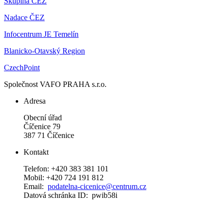
Skupina ČEZ
Nadace ČEZ
Infocentrum JE Temelín
Blanicko-Otavský Region
CzechPoint
Společnost VAFO PRAHA s.r.o.
Adresa
Obecní úřad
Číčenice 79
387 71 Číčenice
Kontakt
Telefon: +420 383 381 101
Mobil: +420 724 191 812
Email:
podatelna-cicenice@centrum.cz
Datová schránka ID: pwib58i