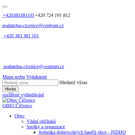
+420383381101
+420 724 191 812
podatelna-cicenice@centrum.cz
+420 383 381 101
podatelna-cicenice@centrum.cz
Mapa webu
Vytisknout
Hledaný výraz
Hledat
rozšířené vyhledávání
OBEC
Číčenice
Obec
Vítání občánků
Spolky a organizace
Jednotka dobrovolných hasičů obce - JSDHO