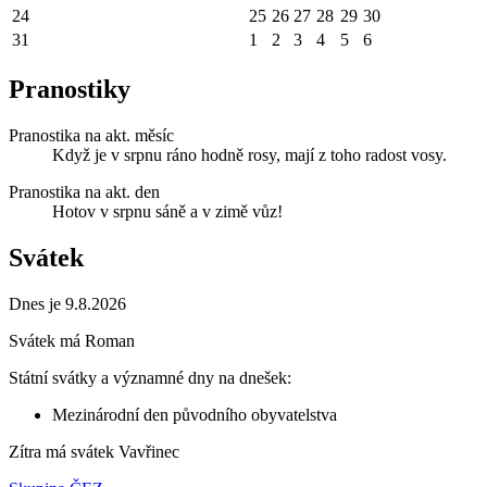
24
25
26
27
28
29
30
31
1
2
3
4
5
6
Pranostiky
Pranostika na akt. měsíc
Když je v srpnu ráno hodně rosy, mají z toho radost vosy.
Pranostika na akt. den
Hotov v srpnu sáně a v zimě vůz!
Svátek
Dnes je 9.8.2026
Svátek má
Roman
Státní svátky a významné dny na dnešek:
Mezinárodní den původního obyvatelstva
Zítra má svátek
Vavřinec