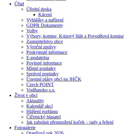
Úřad
Úřední deska
Kácení
Vyhlášky a nařízení
GDPR Dokumenty
Volby
Výbory, komise, Krizový štáb a Povodňová komise
Zastupitelstvo obce
Výroční zprávy
Poskytnuté informace
E-podatelna
Povinné informace
Místní poplatky
Správní poplatky
Územní plány obcí na JHČK
Czech POINT
Vodňansko s.o.
Život v obci
Aktuality
Kalendář akcí
Hlášení rozhlasu
Číčenický hlasatel
Jak zabránit přemnožení koček – rady a řešení
Fotogalerie
Oranžový rok 2026