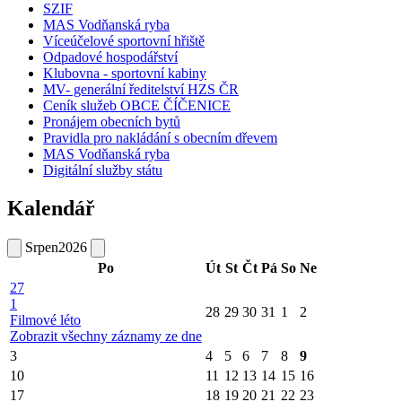
SZIF
MAS Vodňanská ryba
Víceúčelové sportovní hřiště
Odpadové hospodářství
Klubovna - sportovní kabiny
MV- generální ředitelství HZS ČR
Ceník služeb OBCE ČÍČENICE
Pronájem obecních bytů
Pravidla pro nakládání s obecním dřevem
MAS Vodňanská ryba
Digitální služby státu
Kalendář
Srpen
2026
Po
Út
St
Čt
Pá
So
Ne
27
1
28
29
30
31
1
2
Filmové léto
Zobrazit všechny záznamy ze dne
3
4
5
6
7
8
9
10
11
12
13
14
15
16
17
18
19
20
21
22
23