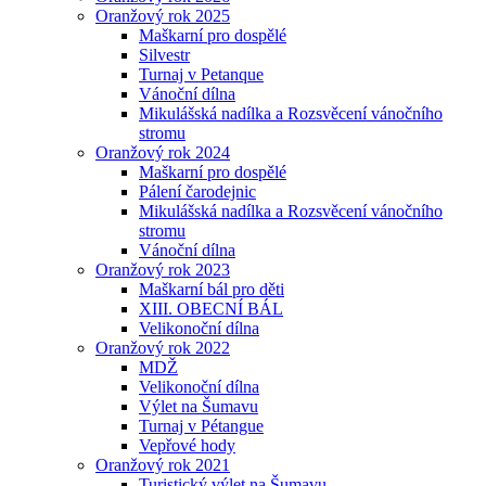
Oranžový rok 2025
Maškarní pro dospělé
Silvestr
Turnaj v Petanque
Vánoční dílna
Mikulášská nadílka a Rozsvěcení vánočního
stromu
Oranžový rok 2024
Maškarní pro dospělé
Pálení čarodejnic
Mikulášská nadílka a Rozsvěcení vánočního
stromu
Vánoční dílna
Oranžový rok 2023
Maškarní bál pro děti
XIII. OBECNÍ BÁL
Velikonoční dílna
Oranžový rok 2022
MDŽ
Velikonoční dílna
Výlet na Šumavu
Turnaj v Pétangue
Vepřové hody
Oranžový rok 2021
Turistický výlet na Šumavu