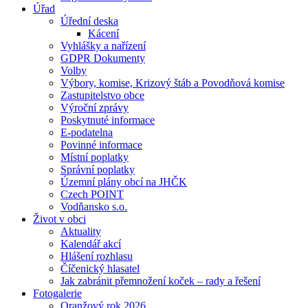
Úřad
Úřední deska
Kácení
Vyhlášky a nařízení
GDPR Dokumenty
Volby
Výbory, komise, Krizový štáb a Povodňová komise
Zastupitelstvo obce
Výroční zprávy
Poskytnuté informace
E-podatelna
Povinné informace
Místní poplatky
Správní poplatky
Územní plány obcí na JHČK
Czech POINT
Vodňansko s.o.
Život v obci
Aktuality
Kalendář akcí
Hlášení rozhlasu
Číčenický hlasatel
Jak zabránit přemnožení koček – rady a řešení
Fotogalerie
Oranžový rok 2026