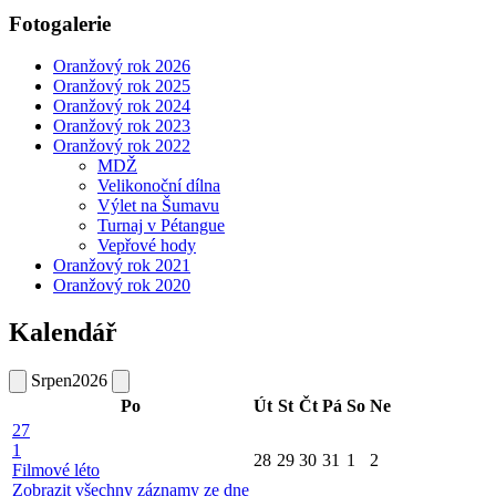
Fotogalerie
Oranžový rok 2026
Oranžový rok 2025
Oranžový rok 2024
Oranžový rok 2023
Oranžový rok 2022
MDŽ
Velikonoční dílna
Výlet na Šumavu
Turnaj v Pétangue
Vepřové hody
Oranžový rok 2021
Oranžový rok 2020
Kalendář
Srpen
2026
Po
Út
St
Čt
Pá
So
Ne
27
1
28
29
30
31
1
2
Filmové léto
Zobrazit všechny záznamy ze dne