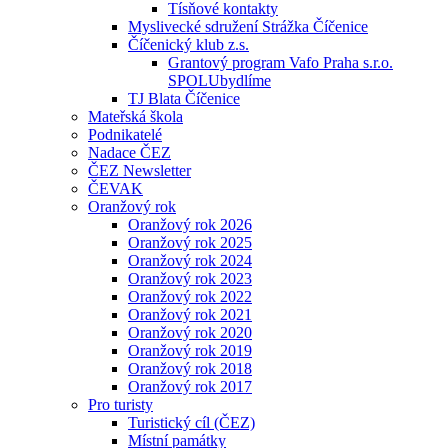
Tísňové kontakty
Myslivecké sdružení Strážka Číčenice
Číčenický klub z.s.
Grantový program Vafo Praha s.r.o.
SPOLUbydlíme
TJ Blata Číčenice
Mateřská škola
Podnikatelé
Nadace ČEZ
ČEZ Newsletter
ČEVAK
Oranžový rok
Oranžový rok 2026
Oranžový rok 2025
Oranžový rok 2024
Oranžový rok 2023
Oranžový rok 2022
Oranžový rok 2021
Oranžový rok 2020
Oranžový rok 2019
Oranžový rok 2018
Oranžový rok 2017
Pro turisty
Turistický cíl (ČEZ)
Místní památky