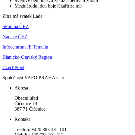
Světový den boje za zákaz jaderných zbraní
Mezinárodní den boje lékařů za mír
Zítra má svátek
Lada
Skupina ČEZ
Nadace ČEZ
Infocentrum JE Temelín
Blanicko-Otavský Region
CzechPoint
Společnost VAFO PRAHA s.r.o.
Adresa
Obecní úřad
Číčenice 79
387 71 Číčenice
Kontakt
Telefon: +420 383 381 101
Mobil: +420 724 191 812