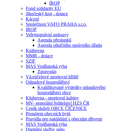
IROP
Fond solidarity EU
Jihočeský kraj - dotace
Kácení
Společnost VAFO PRAHA s.r.o.
IROP
Veřejnoprávní smlouvy
Agenda přestupků
Agenda silničního správního úřadu
Knihovna
MMR - dotace
SZIF
MAS Vodňanská ryba
Zpravodaj
Víceúčelové sportovní hřiště
Odpadové hospodářství
Kvalifikované výsledky odpadového
hospodářství obce
Klubovna - sportovní kabiny
MV- generální ředitelství HZS ČR
Ceník služeb OBCE ČÍČENICE
Pronájem obecních bytů
Pravidla pro nakládání s obecním dřevem
MAS Vodňanská ryba
Digitální služby státu