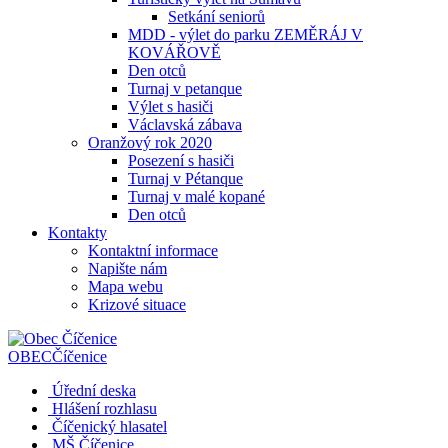
Setkání seniorů
MDD - výlet do parku ZEMĚRÁJ V
KOVÁŘOVĚ
Den otců
Turnaj v petanque
Výlet s hasiči
Václavská zábava
Oranžový rok 2020
Posezení s hasiči
Turnaj v Pétanque
Turnaj v malé kopané
Den otců
Kontakty
Kontaktní informace
Napište nám
Mapa webu
Krizové situace
OBEC
Číčenice
Úřední deska
Hlášení rozhlasu
Číčenický hlasatel
MŠ Číčenice