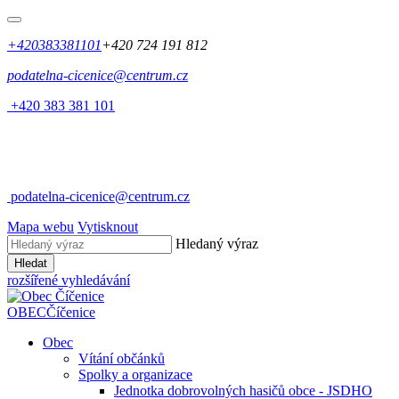
+420383381101
+420 724 191 812
podatelna-cicenice@centrum.cz
+420 383 381 101
podatelna-cicenice@centrum.cz
Mapa webu
Vytisknout
Hledaný výraz
Hledat
rozšířené vyhledávání
OBEC
Číčenice
Obec
Vítání občánků
Spolky a organizace
Jednotka dobrovolných hasičů obce - JSDHO