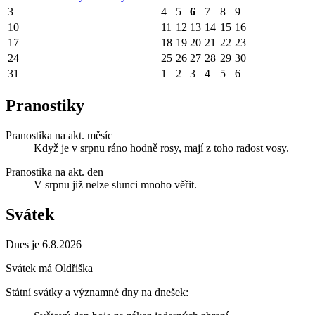
3
4
5
6
7
8
9
10
11
12
13
14
15
16
17
18
19
20
21
22
23
24
25
26
27
28
29
30
31
1
2
3
4
5
6
Pranostiky
Pranostika na akt. měsíc
Když je v srpnu ráno hodně rosy, mají z toho radost vosy.
Pranostika na akt. den
V srpnu již nelze slunci mnoho věřit.
Svátek
Dnes je 6.8.2026
Svátek má
Oldřiška
Státní svátky a významné dny na dnešek: