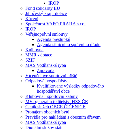
IROP
Fond solidarity EU
Jihočeský kraj - dotace
Kácení
Společnost VAFO PRAHA s.r.o.
IROP
Veřejnoprávní smlouvy
Agenda přestupků
Agenda silničního správního úřadu
Knihovna
MMR - dotace
SZIF
MAS Vodňanská ryba
Zpravodaj
Víceúčelové sportovní hřiště
Odpadové hospodářství
Kvalifikované výsledky odpadového
hospodářství obce
Klubovna - sportovní kabiny
MV- generální ředitelství HZS ČR
Ceník služeb OBCE ČÍČENICE
Pronájem obecních bytů
Pravidla pro nakládání s obecním dřevem
MAS Vodňanská ryba
Digitální služby státu