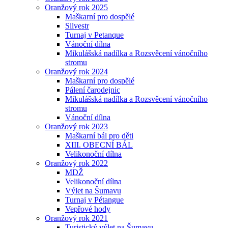
Oranžový rok 2025
Maškarní pro dospělé
Silvestr
Turnaj v Petanque
Vánoční dílna
Mikulášská nadílka a Rozsvěcení vánočního
stromu
Oranžový rok 2024
Maškarní pro dospělé
Pálení čarodejnic
Mikulášská nadílka a Rozsvěcení vánočního
stromu
Vánoční dílna
Oranžový rok 2023
Maškarní bál pro děti
XIII. OBECNÍ BÁL
Velikonoční dílna
Oranžový rok 2022
MDŽ
Velikonoční dílna
Výlet na Šumavu
Turnaj v Pétangue
Vepřové hody
Oranžový rok 2021
Turistický výlet na Šumavu