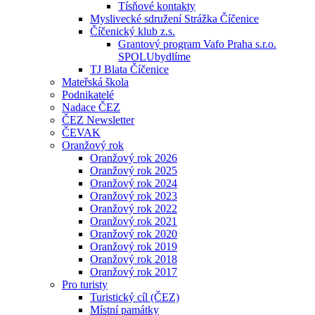
Tísňové kontakty
Myslivecké sdružení Strážka Číčenice
Číčenický klub z.s.
Grantový program Vafo Praha s.r.o.
SPOLUbydlíme
TJ Blata Číčenice
Mateřská škola
Podnikatelé
Nadace ČEZ
ČEZ Newsletter
ČEVAK
Oranžový rok
Oranžový rok 2026
Oranžový rok 2025
Oranžový rok 2024
Oranžový rok 2023
Oranžový rok 2022
Oranžový rok 2021
Oranžový rok 2020
Oranžový rok 2019
Oranžový rok 2018
Oranžový rok 2017
Pro turisty
Turistický cíl (ČEZ)
Místní památky