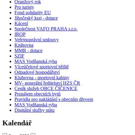
Oranžový rok
Pro turisty
Fond solidarity EU
Jihočeský kraj - dotace
Kácení
Společnost VAFO PRAHA s.r.o.
IROP
Veřejnoprávní smlouvy
Knihovna
MMR - dotace
SZIF
MAS Vodňanská ryba
Víceúčelové sportovní hřiště
Odpadové hospodářství
Klubovna - sportovní kabiny
MV- generální ředitelství HZS ČR
Ceník služeb OBCE ČÍČENICE
Pronájem obecních bytů
Pravidla pro nakládání s obecním dřevem
MAS Vodňanská ryba
Digitální služby státu
Kalendář