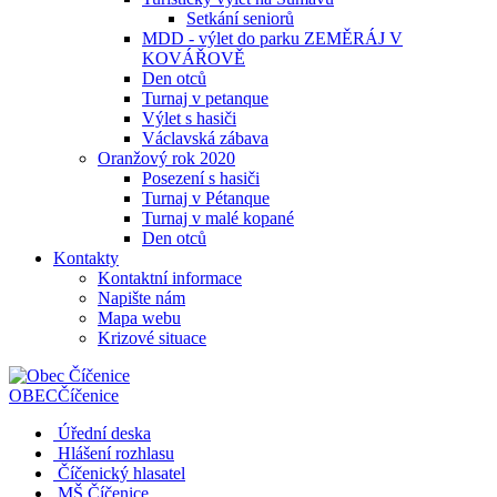
Setkání seniorů
MDD - výlet do parku ZEMĚRÁJ V
KOVÁŘOVĚ
Den otců
Turnaj v petanque
Výlet s hasiči
Václavská zábava
Oranžový rok 2020
Posezení s hasiči
Turnaj v Pétanque
Turnaj v malé kopané
Den otců
Kontakty
Kontaktní informace
Napište nám
Mapa webu
Krizové situace
OBEC
Číčenice
Úřední deska
Hlášení rozhlasu
Číčenický hlasatel
MŠ Číčenice