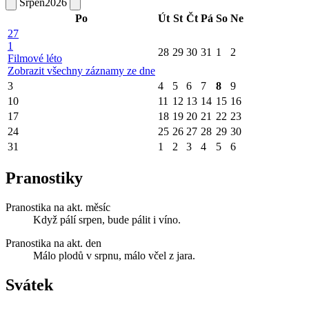
Srpen
2026
Po
Út
St
Čt
Pá
So
Ne
27
1
28
29
30
31
1
2
Filmové léto
Zobrazit všechny záznamy ze dne
3
4
5
6
7
8
9
10
11
12
13
14
15
16
17
18
19
20
21
22
23
24
25
26
27
28
29
30
31
1
2
3
4
5
6
Pranostiky
Pranostika na akt. měsíc
Když pálí srpen, bude pálit i víno.
Pranostika na akt. den
Málo plodů v srpnu, málo včel z jara.
Svátek