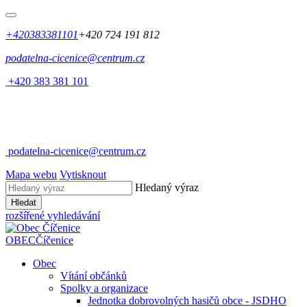
+420383381101
+420 724 191 812
podatelna-cicenice@centrum.cz
+420 383 381 101
podatelna-cicenice@centrum.cz
Mapa webu
Vytisknout
Hledaný výraz
Hledat
rozšířené vyhledávání
OBEC
Číčenice
Obec
Vítání občánků
Spolky a organizace
Jednotka dobrovolných hasičů obce - JSDHO