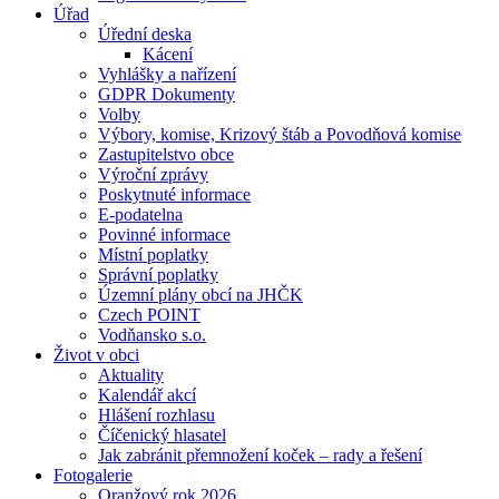
Úřad
Úřední deska
Kácení
Vyhlášky a nařízení
GDPR Dokumenty
Volby
Výbory, komise, Krizový štáb a Povodňová komise
Zastupitelstvo obce
Výroční zprávy
Poskytnuté informace
E-podatelna
Povinné informace
Místní poplatky
Správní poplatky
Územní plány obcí na JHČK
Czech POINT
Vodňansko s.o.
Život v obci
Aktuality
Kalendář akcí
Hlášení rozhlasu
Číčenický hlasatel
Jak zabránit přemnožení koček – rady a řešení
Fotogalerie
Oranžový rok 2026