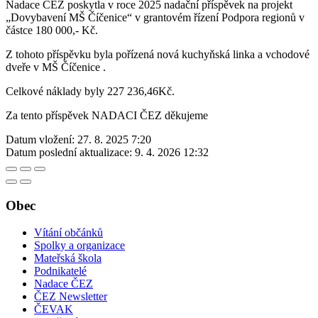
Nadace ČEZ poskytla v roce 2025 nadační příspěvek na projekt
„Dovybavení MŠ Číčenice“ v grantovém řízení Podpora regionů v
částce 180 000,- Kč.
Z tohoto příspěvku byla pořízená nová kuchyňská linka a vchodové
dveře v MŠ Číčenice .
Celkové náklady byly 227 236,46Kč.
Za tento příspěvek NADACI ČEZ děkujeme
Datum vložení:
27. 8. 2025 7:20
Datum poslední aktualizace:
9. 4. 2026 12:32
Obec
Vítání občánků
Spolky a organizace
Mateřská škola
Podnikatelé
Nadace ČEZ
ČEZ Newsletter
ČEVAK