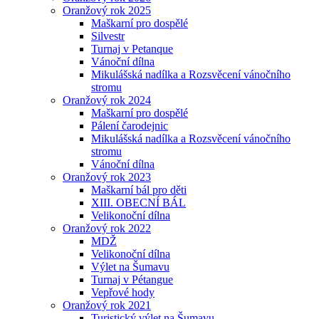
Oranžový rok 2025
Maškarní pro dospělé
Silvestr
Turnaj v Petanque
Vánoční dílna
Mikulášská nadílka a Rozsvěcení vánočního
stromu
Oranžový rok 2024
Maškarní pro dospělé
Pálení čarodejnic
Mikulášská nadílka a Rozsvěcení vánočního
stromu
Vánoční dílna
Oranžový rok 2023
Maškarní bál pro děti
XIII. OBECNÍ BÁL
Velikonoční dílna
Oranžový rok 2022
MDŽ
Velikonoční dílna
Výlet na Šumavu
Turnaj v Pétangue
Vepřové hody
Oranžový rok 2021
Turistický výlet na Šumavu