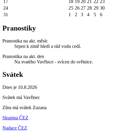
17
18
19
20
21
22
23
24
25
26
27
28
29
30
31
1
2
3
4
5
6
Pranostiky
Pranostika na akt. měsíc
Srpen k zimě hledí a rád vodu cedí.
Pranostika na akt. den
Na svatého Vavřince - svícen do světnice.
Svátek
Dnes je 10.8.2026
Svátek má
Vavřinec
Zítra má svátek
Zuzana
Skupina ČEZ
Nadace ČEZ