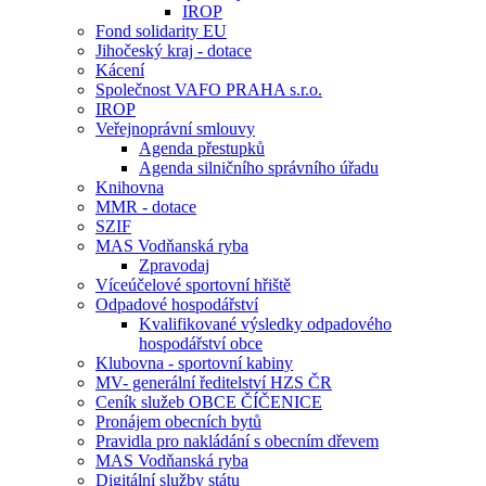
IROP
Fond solidarity EU
Jihočeský kraj - dotace
Kácení
Společnost VAFO PRAHA s.r.o.
IROP
Veřejnoprávní smlouvy
Agenda přestupků
Agenda silničního správního úřadu
Knihovna
MMR - dotace
SZIF
MAS Vodňanská ryba
Zpravodaj
Víceúčelové sportovní hřiště
Odpadové hospodářství
Kvalifikované výsledky odpadového
hospodářství obce
Klubovna - sportovní kabiny
MV- generální ředitelství HZS ČR
Ceník služeb OBCE ČÍČENICE
Pronájem obecních bytů
Pravidla pro nakládání s obecním dřevem
MAS Vodňanská ryba
Digitální služby státu