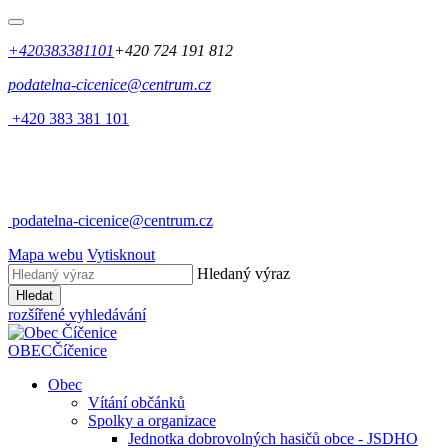
+420383381101
+420 724 191 812
podatelna-cicenice@centrum.cz
+420 383 381 101
podatelna-cicenice@centrum.cz
Mapa webu
Vytisknout
Hledaný výraz
Hledat
rozšířené vyhledávání
OBEC
Číčenice
Obec
Vítání občánků
Spolky a organizace
Jednotka dobrovolných hasičů obce - JSDHO