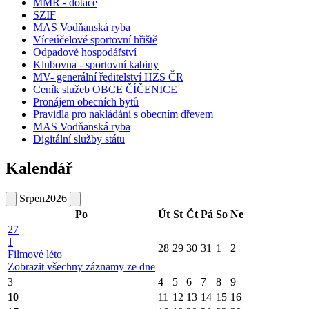
MMR - dotace
SZIF
MAS Vodňanská ryba
Víceúčelové sportovní hřiště
Odpadové hospodářství
Klubovna - sportovní kabiny
MV- generální ředitelství HZS ČR
Ceník služeb OBCE ČÍČENICE
Pronájem obecních bytů
Pravidla pro nakládání s obecním dřevem
MAS Vodňanská ryba
Digitální služby státu
Kalendář
Srpen
2026
Po
Út
St
Čt
Pá
So
Ne
27
1
28
29
30
31
1
2
Filmové léto
Zobrazit všechny záznamy ze dne
3
4
5
6
7
8
9
10
11
12
13
14
15
16