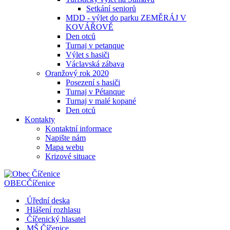
Setkání seniorů
MDD - výlet do parku ZEMĚRÁJ V
KOVÁŘOVĚ
Den otců
Turnaj v petanque
Výlet s hasiči
Václavská zábava
Oranžový rok 2020
Posezení s hasiči
Turnaj v Pétanque
Turnaj v malé kopané
Den otců
Kontakty
Kontaktní informace
Napište nám
Mapa webu
Krizové situace
OBEC
Číčenice
Úřední deska
Hlášení rozhlasu
Číčenický hlasatel
MŠ Číčenice