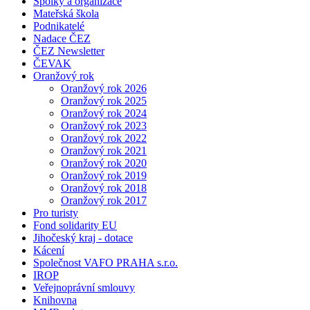
Spolky a organizace
Mateřská škola
Podnikatelé
Nadace ČEZ
ČEZ Newsletter
ČEVAK
Oranžový rok
Oranžový rok 2026
Oranžový rok 2025
Oranžový rok 2024
Oranžový rok 2023
Oranžový rok 2022
Oranžový rok 2021
Oranžový rok 2020
Oranžový rok 2019
Oranžový rok 2018
Oranžový rok 2017
Pro turisty
Fond solidarity EU
Jihočeský kraj - dotace
Kácení
Společnost VAFO PRAHA s.r.o.
IROP
Veřejnoprávní smlouvy
Knihovna