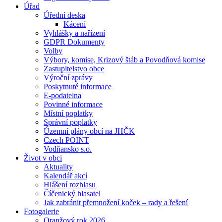
Úřad
Úřední deska
Kácení
Vyhlášky a nařízení
GDPR Dokumenty
Volby
Výbory, komise, Krizový štáb a Povodňová komise
Zastupitelstvo obce
Výroční zprávy
Poskytnuté informace
E-podatelna
Povinné informace
Místní poplatky
Správní poplatky
Územní plány obcí na JHČK
Czech POINT
Vodňansko s.o.
Život v obci
Aktuality
Kalendář akcí
Hlášení rozhlasu
Číčenický hlasatel
Jak zabránit přemnožení koček – rady a řešení
Fotogalerie
Oranžový rok 2026