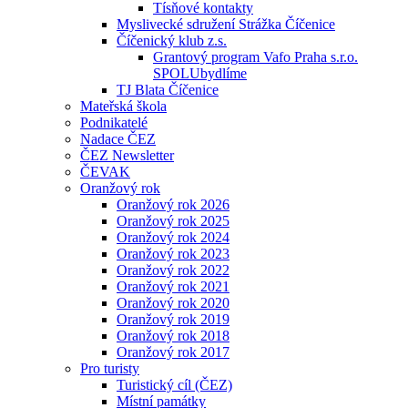
Tísňové kontakty
Myslivecké sdružení Strážka Číčenice
Číčenický klub z.s.
Grantový program Vafo Praha s.r.o.
SPOLUbydlíme
TJ Blata Číčenice
Mateřská škola
Podnikatelé
Nadace ČEZ
ČEZ Newsletter
ČEVAK
Oranžový rok
Oranžový rok 2026
Oranžový rok 2025
Oranžový rok 2024
Oranžový rok 2023
Oranžový rok 2022
Oranžový rok 2021
Oranžový rok 2020
Oranžový rok 2019
Oranžový rok 2018
Oranžový rok 2017
Pro turisty
Turistický cíl (ČEZ)
Místní památky